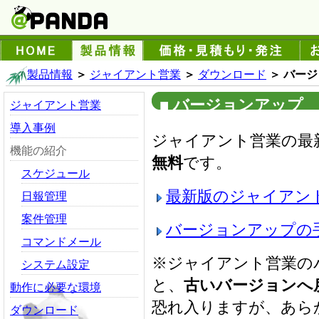
製品情報
＞
ジャイアント営業
＞
ダウンロード
＞ バー
■ バージョンアップ
ジャイアント営業
導入事例
ジャイアント営業の最
機能の紹介
無料
です。
スケジュール
最新版のジャイアン
日報管理
案件管理
バージョンアップの
コマンドメール
※ジャイアント営業の
システム設定
と、
古いバージョンへ
動作に必要な環境
恐れ入りますが、あら
ダウンロード